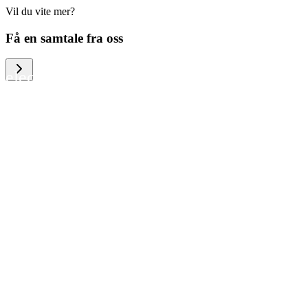
Vil du vite mer?
We help large organizations, the public
Få en samtale fra oss
sector and resellers of consumer
electronics to become more circular in
the way they think and act. To be
specific, we provide our partners and
customers with different services that
help them to manage mobile phones,
computers and other tech devices in a
way that is both cost-efficient and
sustainable.