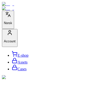
Norsk
Account
E-shop
Assets
Cases