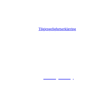
Tilgjengelighetserklæring
© 2026 Foxway
Privacy Policy