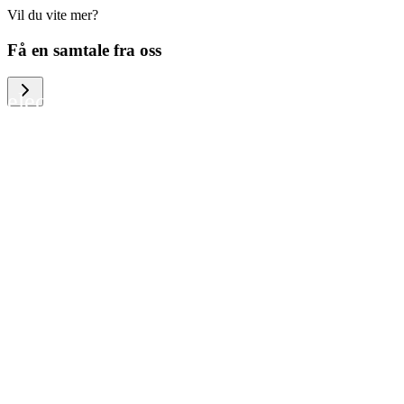
Vil du vite mer?
We help large organizations, the public
Få en samtale fra oss
sector and resellers of consumer
electronics to become more circular in
the way they think and act. To be
specific, we provide our partners and
customers with different services that
help them to manage mobile phones,
computers and other tech devices in a
way that is both cost-efficient and
sustainable.