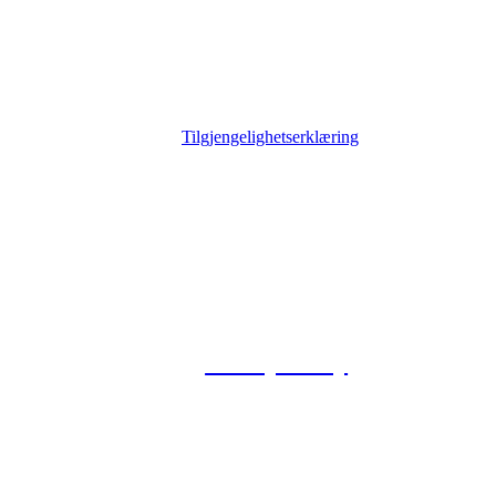
Tilgjengelighetserklæring
© 2026 Foxway
Privacy Policy