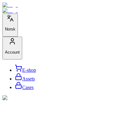
Norsk
Account
E-shop
Assets
Cases