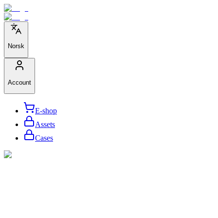
Norsk
Account
E-shop
Assets
Cases