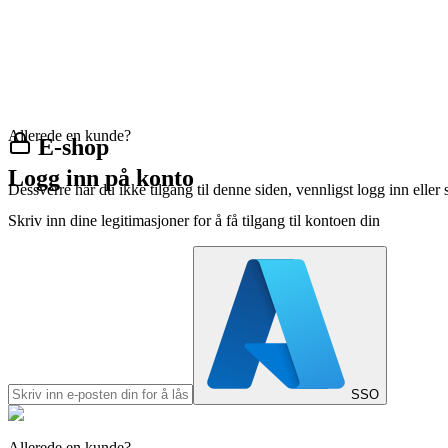
Allerede en kunde?
E-shop
Logg inn på konto
Dessverre har du ikke tilgang til denne siden, vennligst logg inn eller 
Skriv inn dine legitimasjoner for å få tilgang til kontoen din
SSO
Allerede en kunde?