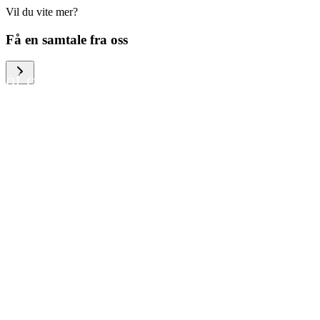
Vil du vite mer?
We help large organizations,
Få en samtale fra oss
the public sector and resellers
of consumer electronics to
become more circular in the
way they think and act. To be
specific, we provide our
partners and customers with
different services that help
them to manage mobile
phones, computers and other
tech devices in a way that is