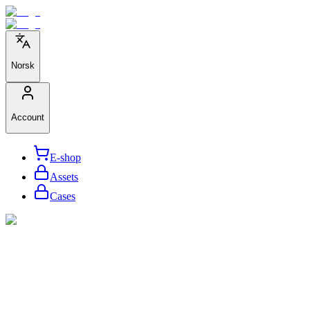
Norsk
Account
E-shop
Assets
Cases