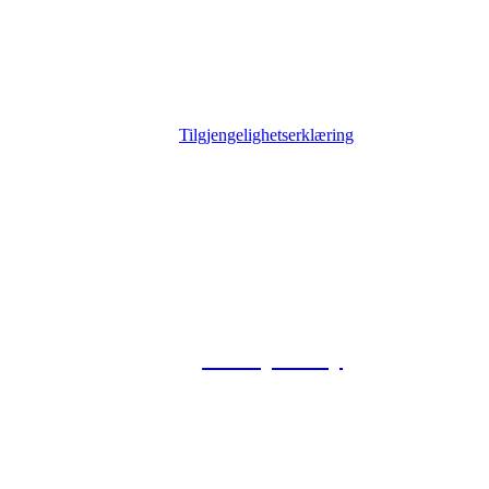
Tilgjengelighetserklæring
© 2026 Foxway
Privacy Policy