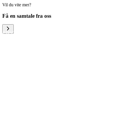
Vil du vite mer?
We help large organizations, the public
Få en samtale fra oss
sector and resellers of consumer
electronics to become more circular in
the way they think and act. To be
specific, we provide our partners and
customers with different services that
help them to manage mobile phones,
computers and other tech devices in a
way that is both cost-efficient and
sustainable.