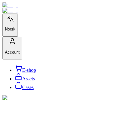
Norsk
Account
E-shop
Assets
Cases