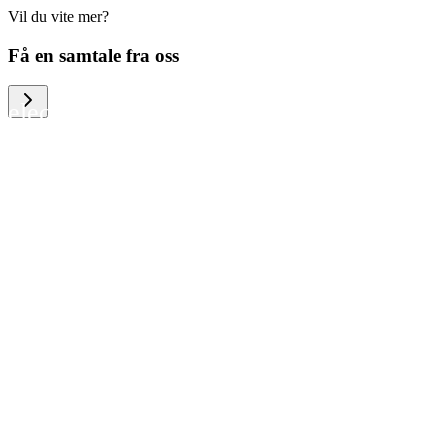
Vil du vite mer?
We help large organizations, the public
Få en samtale fra oss
sector and resellers of consumer
electronics to become more circular in
the way they think and act. To be
specific, we provide our partners and
customers with different services that
help them to manage mobile phones,
computers and other tech devices in a
way that is both cost-efficient and
sustainable.