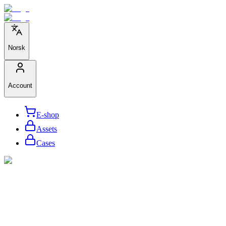
Norsk
Account
E-shop
Assets
Cases