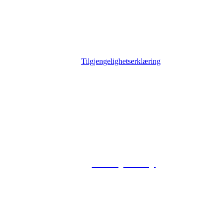
Tilgjengelighetserklæring
© 2026 Foxway
Privacy Policy