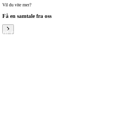
Vil du vite mer?
We help large organizations,
Få en samtale fra oss
the public sector and resellers
of consumer electronics to
become more circular in the
way they think and act. To be
specific, we provide our
partners and customers with
different services that help
them to manage mobile
phones, computers and other
tech devices in a way that is