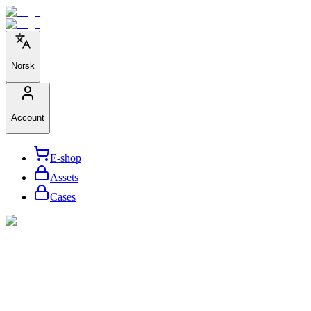
Norsk
Account
E-shop
Assets
Cases