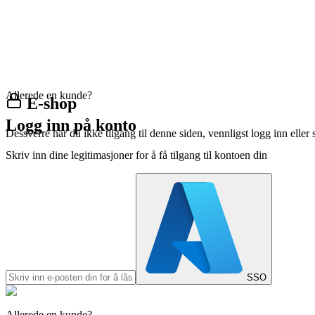
Allerede en kunde?
E-shop
Logg inn på konto
Dessverre har du ikke tilgang til denne siden, vennligst logg inn eller 
Skriv inn dine legitimasjoner for å få tilgang til kontoen din
SSO
Allerede en kunde?