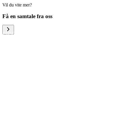
Vil du vite mer?
We help large organizations, the public
Få en samtale fra oss
sector and resellers of consumer
electronics to become more circular in
the way they think and act. To be
specific, we provide our partners and
customers with different services that
help them to manage mobile phones,
computers and other tech devices in a
way that is both cost-efficient and
sustainable.