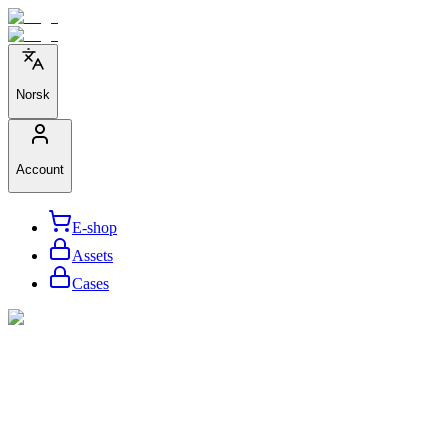
Norsk
Account
E-shop
Assets
Cases