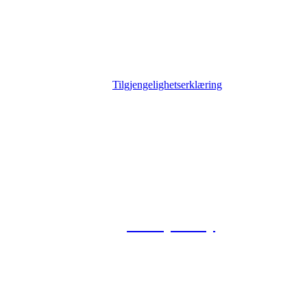
Tilgjengelighetserklæring
© 2026 Foxway
Privacy Policy