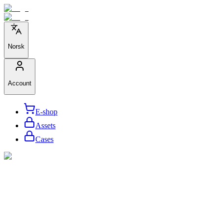
Norsk
Account
E-shop
Assets
Cases