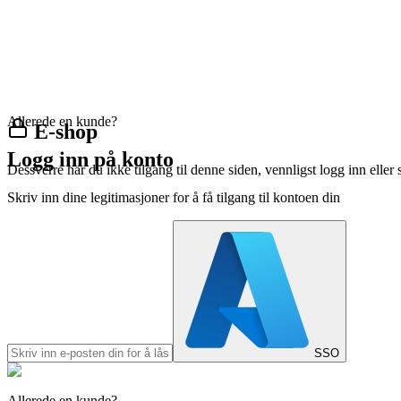
Allerede en kunde?
E-shop
Logg inn på konto
Dessverre har du ikke tilgang til denne siden, vennligst logg inn eller 
Skriv inn dine legitimasjoner for å få tilgang til kontoen din
SSO
Allerede en kunde?