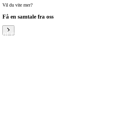
Vil du vite mer?
We help large organizations,
Få en samtale fra oss
the public sector and resellers
of consumer electronics to
become more circular in the
way they think and act. To be
specific, we provide our
partners and customers with
different services that help
them to manage mobile
phones, computers and other
tech devices in a way that is