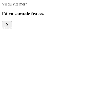
Vil du vite mer?
We help large organizations,
Få en samtale fra oss
the public sector and resellers
of consumer electronics to
become more circular in the
way they think and act. To be
specific, we provide our
partners and customers with
different services that help
them to manage mobile
phones, computers and other
tech devices in a way that is