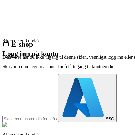
Allerede en kunde?
E-shop
Logg inn på konto
Dessverre har du ikke tilgang til denne siden, vennligst logg inn eller 
Skriv inn dine legitimasjoner for å få tilgang til kontoen din
SSO
Allerede en kunde?