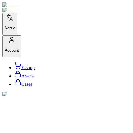
Norsk
Account
E-shop
Assets
Cases