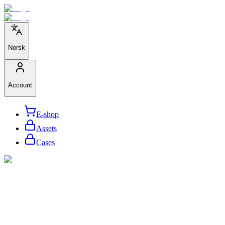
Norsk
Account
E-shop
Assets
Cases