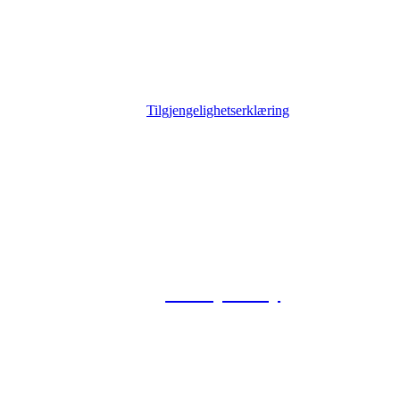
Tilgjengelighetserklæring
© 2026 Foxway
Privacy Policy