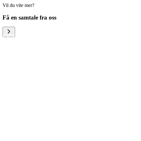
Vil du vite mer?
We help large organizations, the public
Få en samtale fra oss
sector and resellers of consumer
electronics to become more circular in
the way they think and act. To be
specific, we provide our partners and
customers with different services that
help them to manage mobile phones,
computers and other tech devices in a
way that is both cost-efficient and
sustainable.