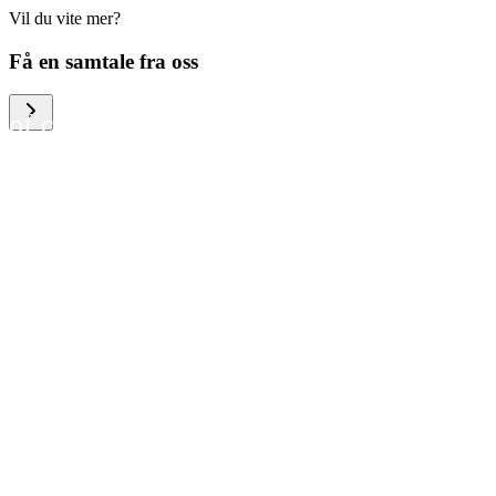
Vil du vite mer?
We help large organizations,
Få en samtale fra oss
the public sector and resellers
of consumer electronics to
become more circular in the
way they think and act. To be
specific, we provide our
partners and customers with
different services that help
them to manage mobile
phones, computers and other
tech devices in a way that is