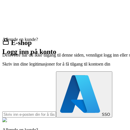
Allerede en kunde?
E-shop
Logg inn på konto
Dessverre har du ikke tilgang til denne siden, vennligst logg inn eller 
Skriv inn dine legitimasjoner for å få tilgang til kontoen din
SSO
Allerede en kunde?