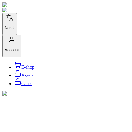
Norsk
Account
E-shop
Assets
Cases