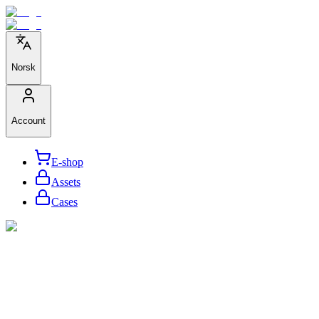
Norsk
Account
E-shop
Assets
Cases