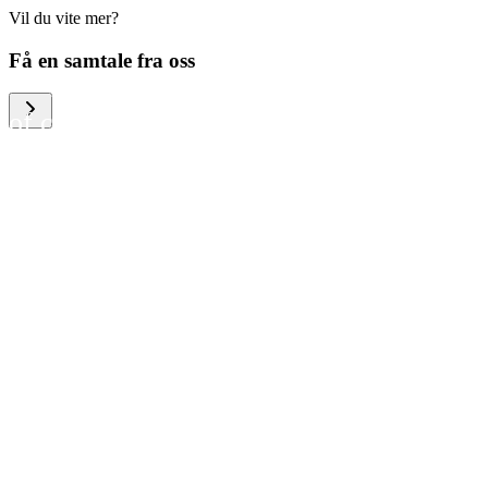
Vil du vite mer?
We help large organizations,
Få en samtale fra oss
the public sector and resellers
of consumer electronics to
become more circular in the
way they think and act. To be
specific, we provide our
partners and customers with
different services that help
them to manage mobile
phones, computers and other
tech devices in a way that is