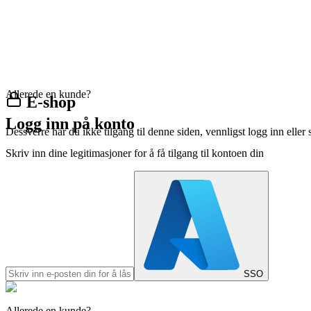
Allerede en kunde?
E-shop
Logg inn på konto
Dessverre har du ikke tilgang til denne siden, vennligst logg inn eller 
Skriv inn dine legitimasjoner for å få tilgang til kontoen din
SSO
Allerede en kunde?