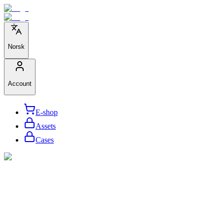
Norsk
Account
E-shop
Assets
Cases