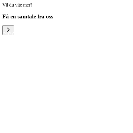
Vil du vite mer?
We help large organizations, the public
Få en samtale fra oss
sector and resellers of consumer
electronics to become more circular in
the way they think and act. To be
specific, we provide our partners and
customers with different services that
help them to manage mobile phones,
computers and other tech devices in a
way that is both cost-efficient and
sustainable.