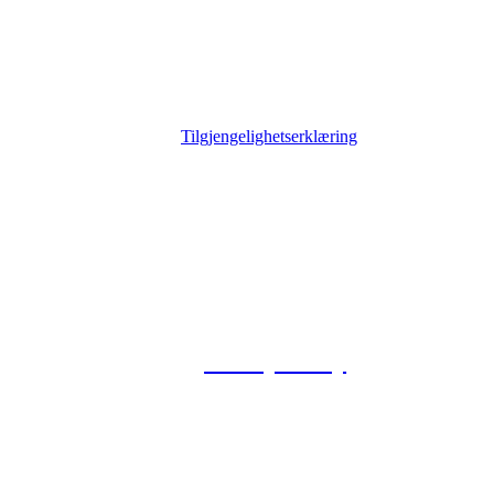
Tilgjengelighetserklæring
© 2026 Foxway
Privacy Policy