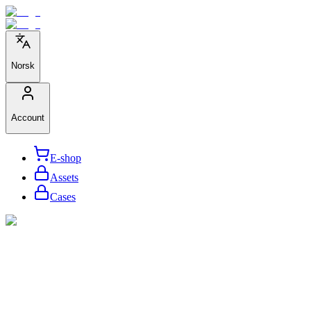
Norsk
Account
E-shop
Assets
Cases