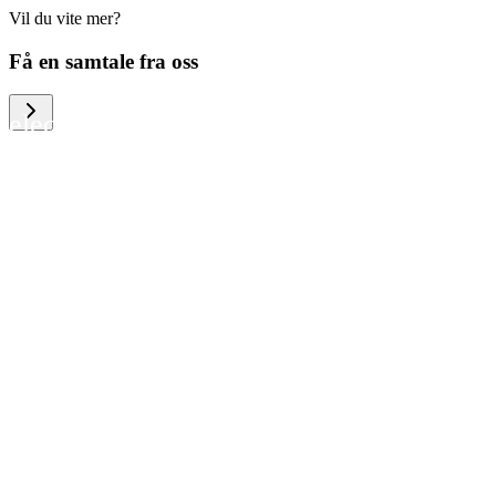
Vil du vite mer?
We help large organizations, the public
Få en samtale fra oss
sector and resellers of consumer
electronics to become more circular in
the way they think and act. To be
specific, we provide our partners and
customers with different services that
help them to manage mobile phones,
computers and other tech devices in a
way that is both cost-efficient and
sustainable.