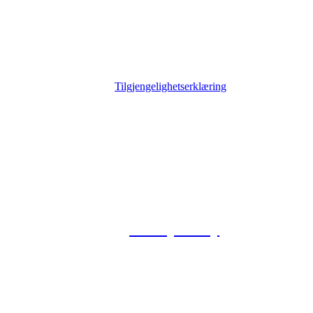
Tilgjengelighetserklæring
© 2026 Foxway
Privacy Policy