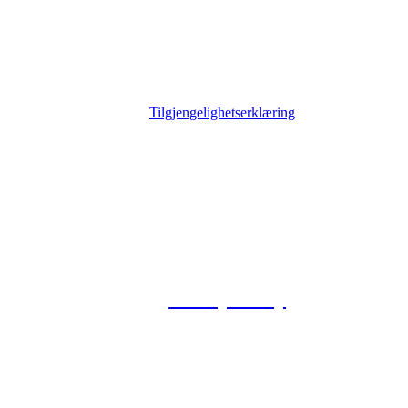
Tilgjengelighetserklæring
© 2026 Foxway
Privacy Policy