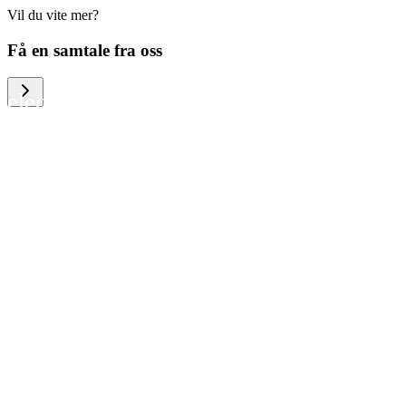
Vil du vite mer?
We help large organizations, the public
Få en samtale fra oss
sector and resellers of consumer
electronics to become more circular in
the way they think and act. To be
specific, we provide our partners and
customers with different services that
help them to manage mobile phones,
computers and other tech devices in a
way that is both cost-efficient and
sustainable.