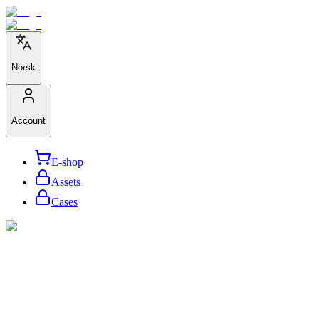
Norsk
Account
E-shop
Assets
Cases