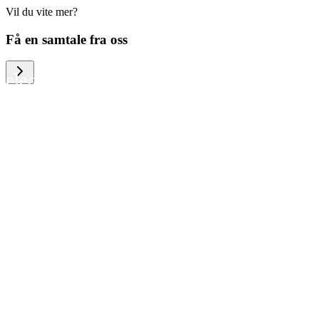
Vil du vite mer?
We help large organizations, the public
Få en samtale fra oss
sector and resellers of consumer
electronics to become more circular in
the way they think and act. To be
specific, we provide our partners and
customers with different services that
help them to manage mobile phones,
computers and other tech devices in a
way that is both cost-efficient and
sustainable.