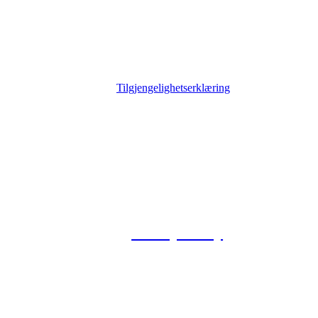
Tilgjengelighetserklæring
© 2026 Foxway
Privacy Policy