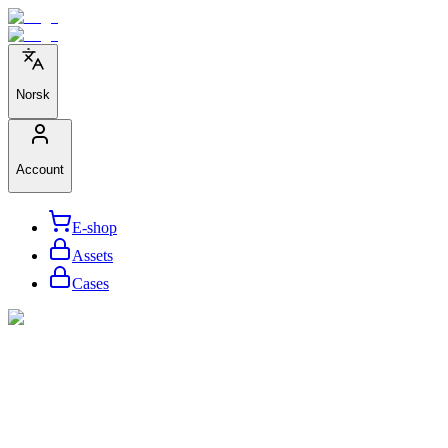
Norsk
Account
E-shop
Assets
Cases