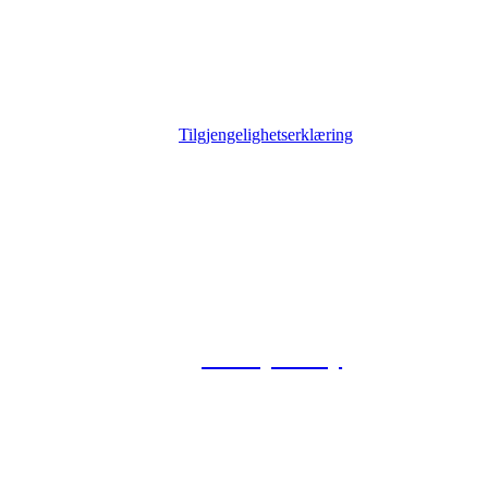
Tilgjengelighetserklæring
© 2026 Foxway
Privacy Policy