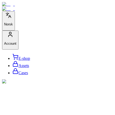
Norsk
Account
E-shop
Assets
Cases