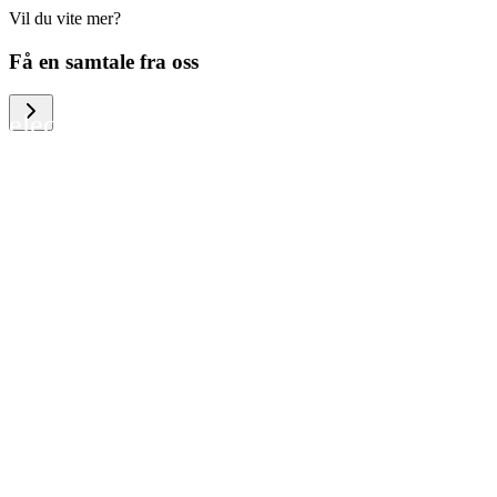
Vil du vite mer?
We help large organizations, the public
Få en samtale fra oss
sector and resellers of consumer
electronics to become more circular in
the way they think and act. To be
specific, we provide our partners and
customers with different services that
help them to manage mobile phones,
computers and other tech devices in a
way that is both cost-efficient and
sustainable.