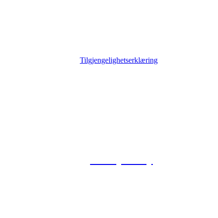
Tilgjengelighetserklæring
© 2026 Foxway
Privacy Policy