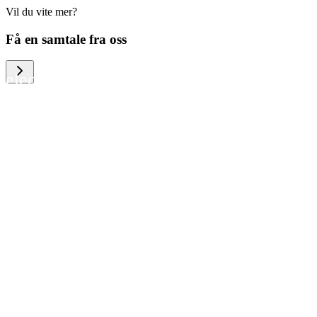
Vil du vite mer?
We help large organizations, the public
Få en samtale fra oss
sector and resellers of consumer
electronics to become more circular in
the way they think and act. To be
specific, we provide our partners and
customers with different services that
help them to manage mobile phones,
computers and other tech devices in a
way that is both cost-efficient and
sustainable.