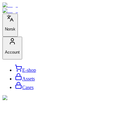
Norsk
Account
E-shop
Assets
Cases