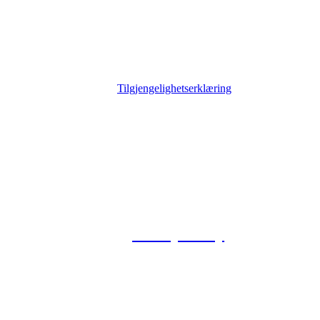
Tilgjengelighetserklæring
© 2026 Foxway
Privacy Policy