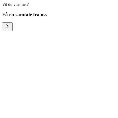
Vil du vite mer?
We help large organizations, the public
Få en samtale fra oss
sector and resellers of consumer
electronics to become more circular in
the way they think and act. To be
specific, we provide our partners and
customers with different services that
help them to manage mobile phones,
computers and other tech devices in a
way that is both cost-efficient and
sustainable.