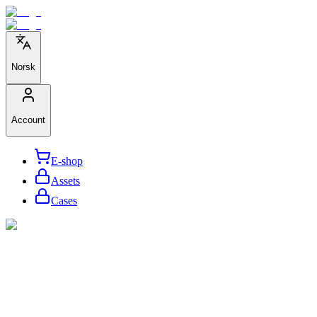
Norsk
Account
E-shop
Assets
Cases