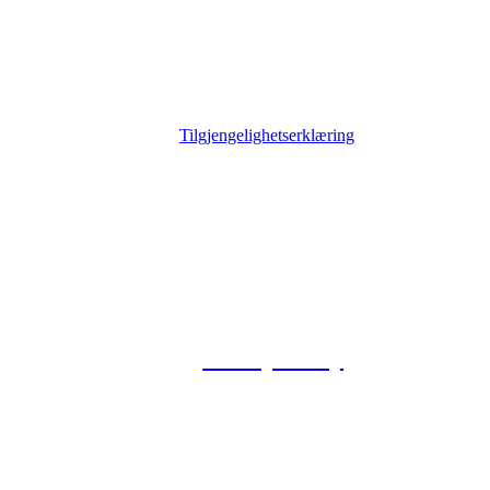
Tilgjengelighetserklæring
© 2026 Foxway
Privacy Policy