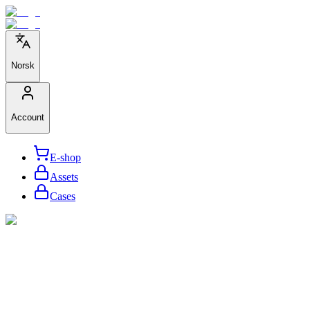
Norsk
Account
E-shop
Assets
Cases