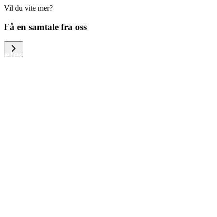
Vil du vite mer?
We help large organizations, the public
Få en samtale fra oss
sector and resellers of consumer
electronics to become more circular in
the way they think and act. To be
specific, we provide our partners and
customers with different services that
help them to manage mobile phones,
computers and other tech devices in a
way that is both cost-efficient and
sustainable.