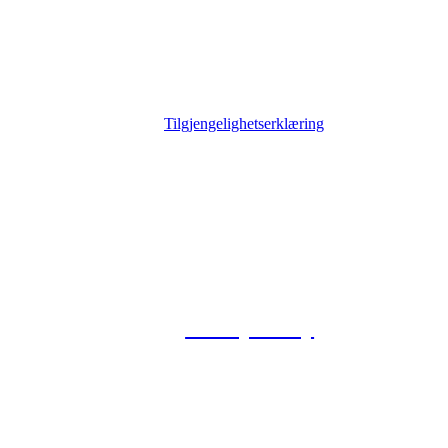
Tilgjengelighetserklæring
© 2026 Foxway
Privacy Policy