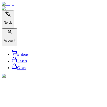
Norsk
Account
E-shop
Assets
Cases