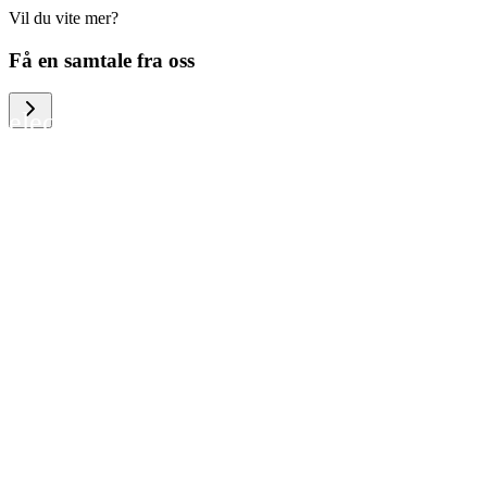
Vil du vite mer?
We help large organizations, the public
Få en samtale fra oss
sector and resellers of consumer
electronics to become more circular in
the way they think and act. To be
specific, we provide our partners and
customers with different services that
help them to manage mobile phones,
computers and other tech devices in a
way that is both cost-efficient and
sustainable.