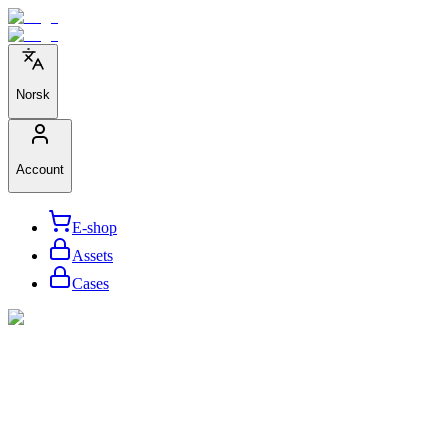
Norsk
Account
E-shop
Assets
Cases