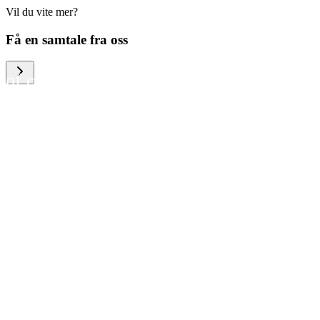
Vil du vite mer?
We help large organizations,
Få en samtale fra oss
the public sector and resellers
of consumer electronics to
become more circular in the
way they think and act. To be
specific, we provide our
partners and customers with
different services that help
them to manage mobile
phones, computers and other
tech devices in a way that is