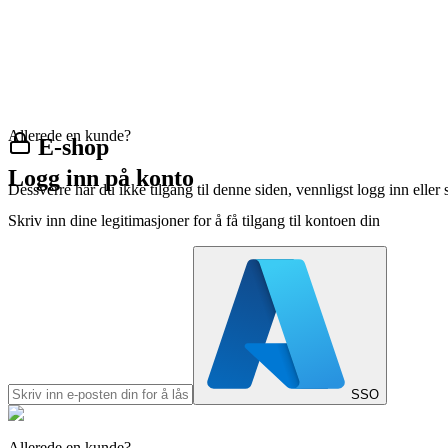
Allerede en kunde?
E-shop
Logg inn på konto
Dessverre har du ikke tilgang til denne siden, vennligst logg inn eller 
Skriv inn dine legitimasjoner for å få tilgang til kontoen din
SSO
Allerede en kunde?