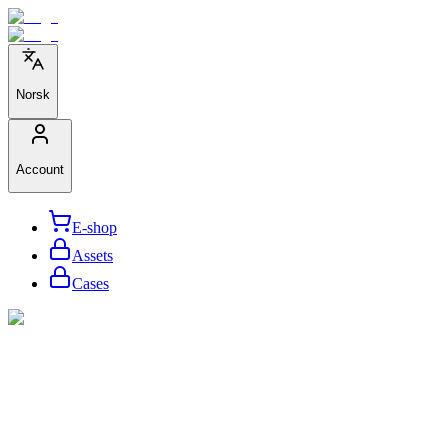
Norsk
Account
E-shop
Assets
Cases