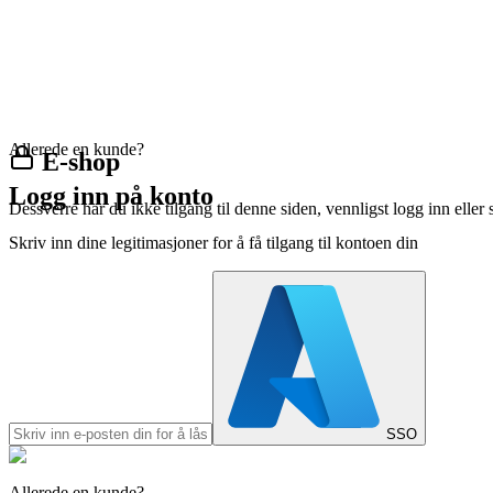
Allerede en kunde?
E-shop
Logg inn på konto
Dessverre har du ikke tilgang til denne siden, vennligst logg inn eller 
Skriv inn dine legitimasjoner for å få tilgang til kontoen din
SSO
Allerede en kunde?