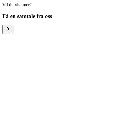
Vil du vite mer?
We help large organizations,
Få en samtale fra oss
the public sector and resellers
of consumer electronics to
become more circular in the
way they think and act. To be
specific, we provide our
partners and customers with
different services that help
them to manage mobile
phones, computers and other
tech devices in a way that is