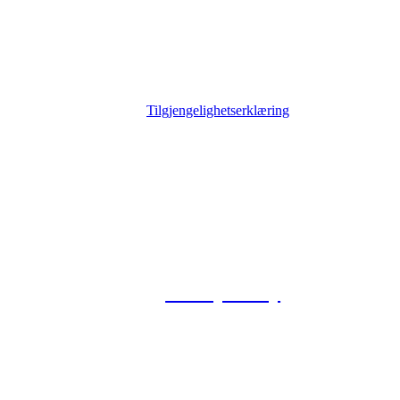
Tilgjengelighetserklæring
© 2026 Foxway
Privacy Policy