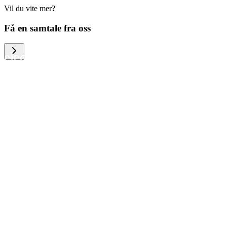
Vil du vite mer?
We help large organizations, the public
Få en samtale fra oss
sector and resellers of consumer
electronics to become more circular in
the way they think and act. To be
specific, we provide our partners and
customers with different services that
help them to manage mobile phones,
computers and other tech devices in a
way that is both cost-efficient and
sustainable.