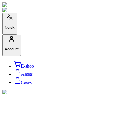
Norsk
Account
E-shop
Assets
Cases