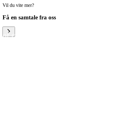
Vil du vite mer?
We help large organizations,
Få en samtale fra oss
the public sector and resellers
of consumer electronics to
become more circular in the
way they think and act. To be
specific, we provide our
partners and customers with
different services that help
them to manage mobile
phones, computers and other
tech devices in a way that is