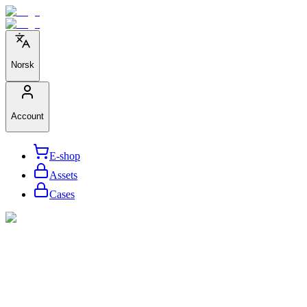
Norsk
Account
E-shop
Assets
Cases