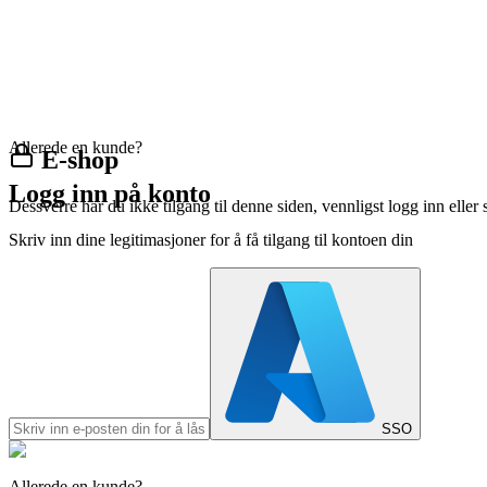
Allerede en kunde?
E-shop
Logg inn på konto
Dessverre har du ikke tilgang til denne siden, vennligst logg inn eller 
Skriv inn dine legitimasjoner for å få tilgang til kontoen din
SSO
Allerede en kunde?