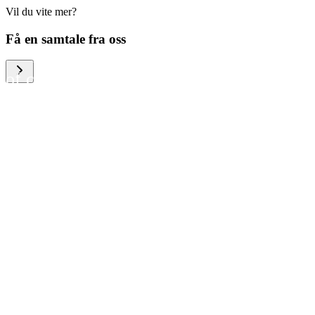
Vil du vite mer?
We help large organizations,
Få en samtale fra oss
the public sector and resellers
of consumer electronics to
become more circular in the
way they think and act. To be
specific, we provide our
partners and customers with
different services that help
them to manage mobile
phones, computers and other
tech devices in a way that is