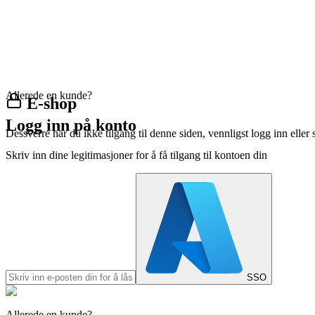
Allerede en kunde?
E-shop
Logg inn på konto
Dessverre har du ikke tilgang til denne siden, vennligst logg inn eller 
Skriv inn dine legitimasjoner for å få tilgang til kontoen din
SSO
Allerede en kunde?