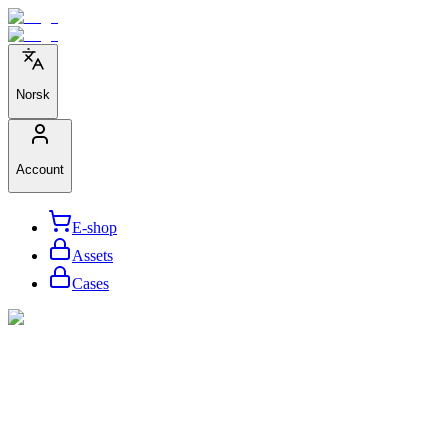
Norsk
Account
E-shop
Assets
Cases