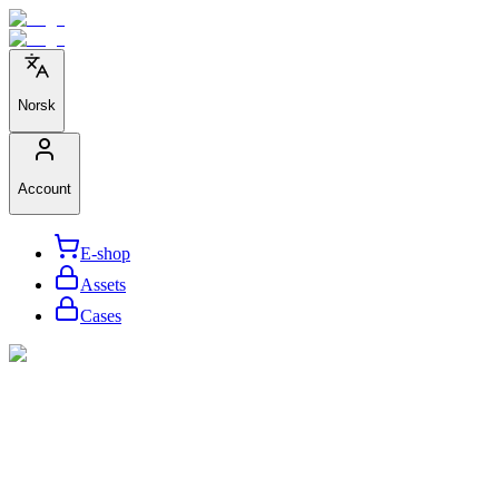
Norsk
Account
E-shop
Assets
Cases