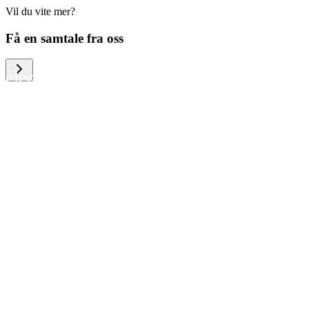
Vil du vite mer?
We help large organizations, the public
Få en samtale fra oss
sector and resellers of consumer
electronics to become more circular in
the way they think and act. To be
specific, we provide our partners and
customers with different services that
help them to manage mobile phones,
computers and other tech devices in a
way that is both cost-efficient and
sustainable.