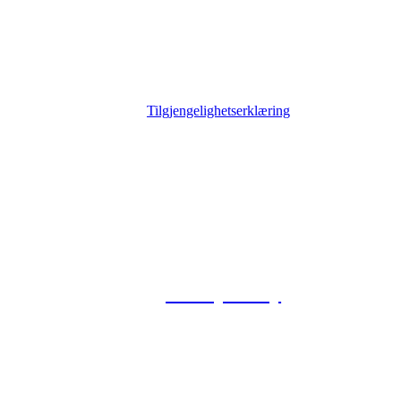
Tilgjengelighetserklæring
© 2026 Foxway
Privacy Policy