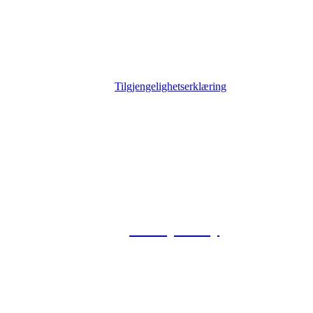
Tilgjengelighetserklæring
© 2026 Foxway
Privacy Policy