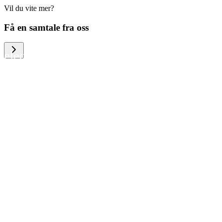
Vil du vite mer?
We help large organizations, the public
Få en samtale fra oss
sector and resellers of consumer
electronics to become more circular in
the way they think and act. To be
specific, we provide our partners and
customers with different services that
help them to manage mobile phones,
computers and other tech devices in a
way that is both cost-efficient and
sustainable.