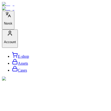
Norsk
Account
E-shop
Assets
Cases