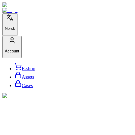
Norsk
Account
E-shop
Assets
Cases