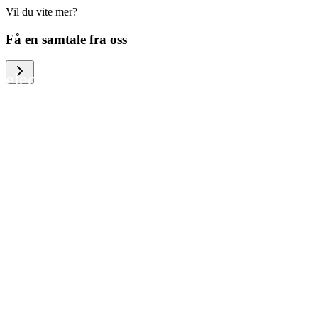
Vil du vite mer?
We help large organizations, the public
Få en samtale fra oss
sector and resellers of consumer
electronics to become more circular in
the way they think and act. To be
specific, we provide our partners and
customers with different services that
help them to manage mobile phones,
computers and other tech devices in a
way that is both cost-efficient and
sustainable.