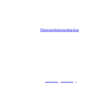
Tilgjengelighetserklæring
© 2026 Foxway
Privacy Policy