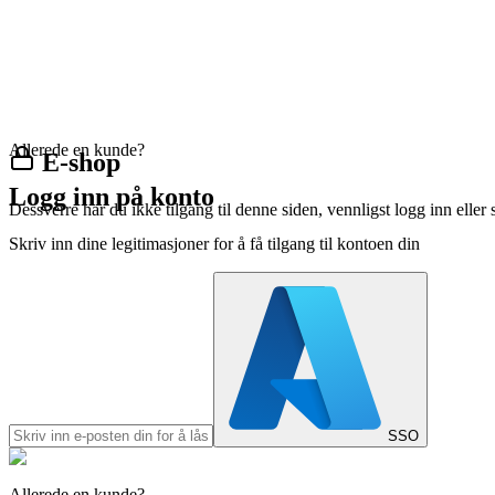
Allerede en kunde?
E-shop
Logg inn på konto
Dessverre har du ikke tilgang til denne siden, vennligst logg inn eller 
Skriv inn dine legitimasjoner for å få tilgang til kontoen din
SSO
Allerede en kunde?