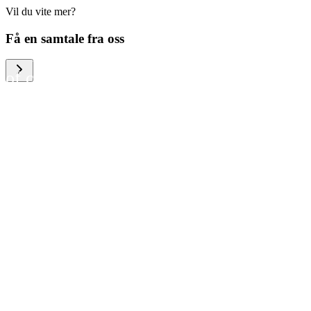
Vil du vite mer?
We help large organizations,
Få en samtale fra oss
the public sector and resellers
of consumer electronics to
become more circular in the
way they think and act. To be
specific, we provide our
partners and customers with
different services that help
them to manage mobile
phones, computers and other
tech devices in a way that is