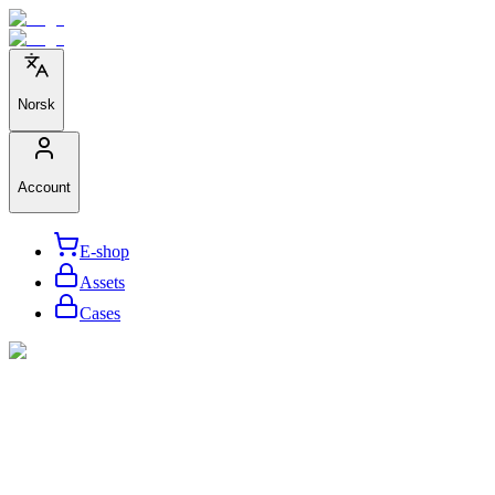
Norsk
Account
E-shop
Assets
Cases