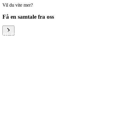
Vil du vite mer?
We help large organizations,
Få en samtale fra oss
the public sector and resellers
of consumer electronics to
become more circular in the
way they think and act. To be
specific, we provide our
partners and customers with
different services that help
them to manage mobile
phones, computers and other
tech devices in a way that is