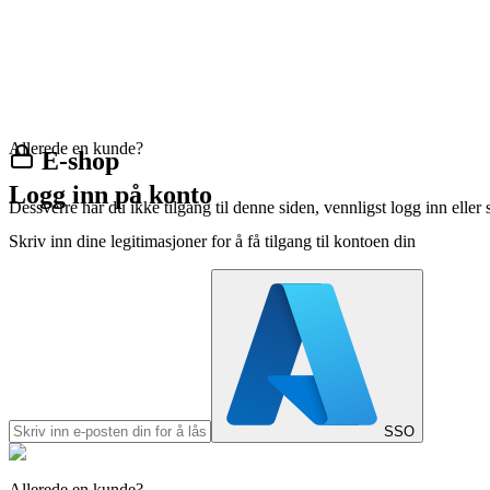
Allerede en kunde?
E-shop
Logg inn på konto
Dessverre har du ikke tilgang til denne siden, vennligst logg inn eller 
Skriv inn dine legitimasjoner for å få tilgang til kontoen din
SSO
Allerede en kunde?