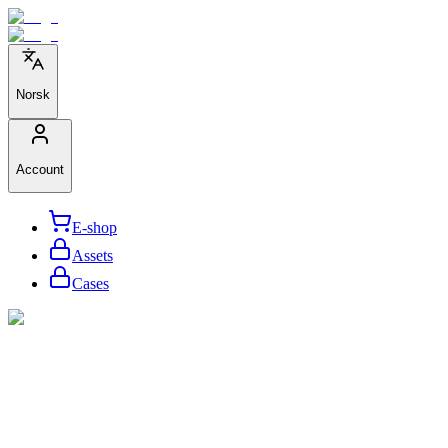
Norsk
Account
E-shop
Assets
Cases