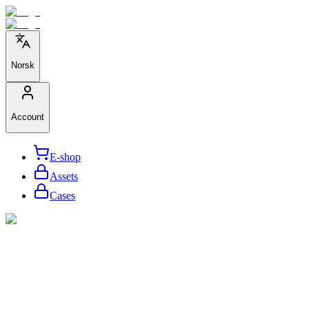
Norsk
Account
E-shop
Assets
Cases