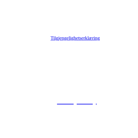
Tilgjengelighetserklæring
© 2026 Foxway
Privacy Policy