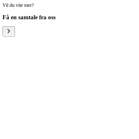
Vil du vite mer?
We help large organizations, the public
Få en samtale fra oss
sector and resellers of consumer
electronics to become more circular in
the way they think and act. To be
specific, we provide our partners and
customers with different services that
help them to manage mobile phones,
computers and other tech devices in a
way that is both cost-efficient and
sustainable.