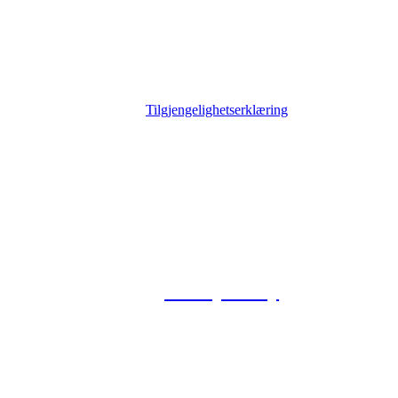
Tilgjengelighetserklæring
© 2026 Foxway
Privacy Policy