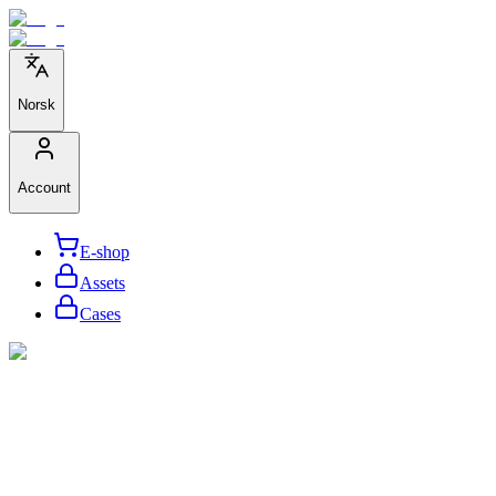
Norsk
Account
E-shop
Assets
Cases