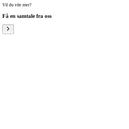
Vil du vite mer?
We help large organizations, the public
Få en samtale fra oss
sector and resellers of consumer
electronics to become more circular in
the way they think and act. To be
specific, we provide our partners and
customers with different services that
help them to manage mobile phones,
computers and other tech devices in a
way that is both cost-efficient and
sustainable.