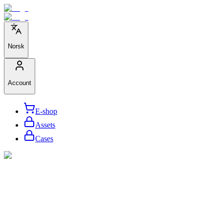
Norsk
Account
E-shop
Assets
Cases