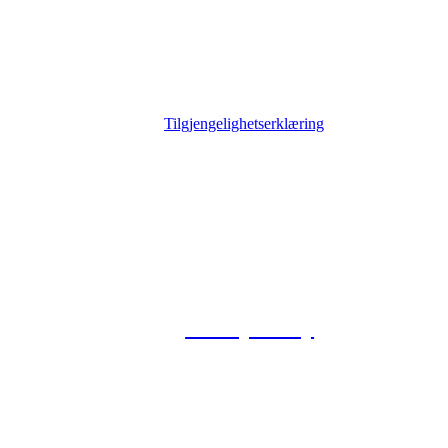
Tilgjengelighetserklæring
© 2026 Foxway
Privacy Policy