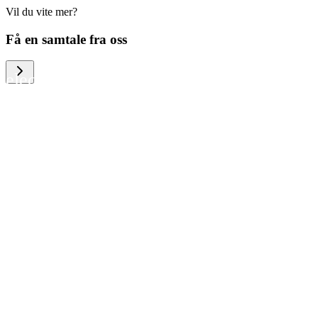
Vil du vite mer?
We help large organizations, the public
Få en samtale fra oss
sector and resellers of consumer
electronics to become more circular in
the way they think and act. To be
specific, we provide our partners and
customers with different services that
help them to manage mobile phones,
computers and other tech devices in a
way that is both cost-efficient and
sustainable.