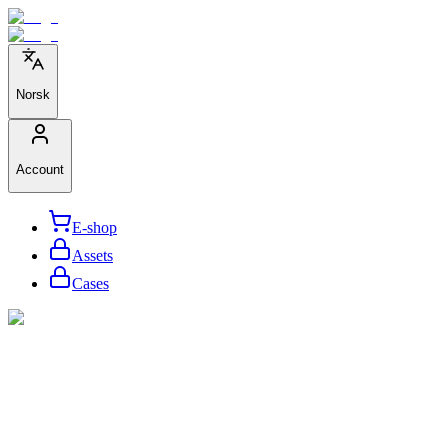
Norsk
Account
E-shop
Assets
Cases