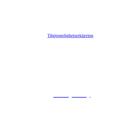
Tilgjengelighetserklæring
© 2026 Foxway
Privacy Policy