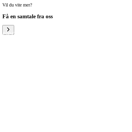
Vil du vite mer?
We help large organizations, the public
Få en samtale fra oss
sector and resellers of consumer
electronics to become more circular in
the way they think and act. To be
specific, we provide our partners and
customers with different services that
help them to manage mobile phones,
computers and other tech devices in a
way that is both cost-efficient and
sustainable.