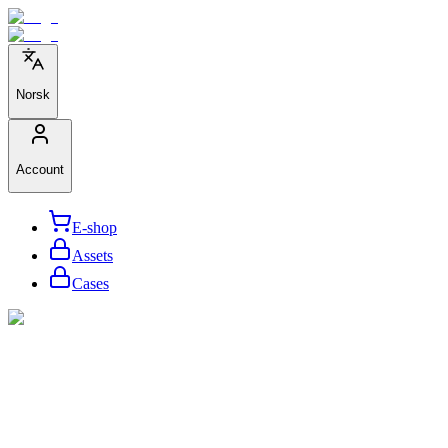
Norsk
Account
E-shop
Assets
Cases