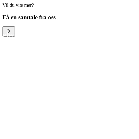
Vil du vite mer?
We help large organizations, the public
Få en samtale fra oss
sector and resellers of consumer
electronics to become more circular in
the way they think and act. To be
specific, we provide our partners and
customers with different services that
help them to manage mobile phones,
computers and other tech devices in a
way that is both cost-efficient and
sustainable.