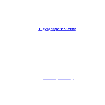
Tilgjengelighetserklæring
© 2026 Foxway
Privacy Policy