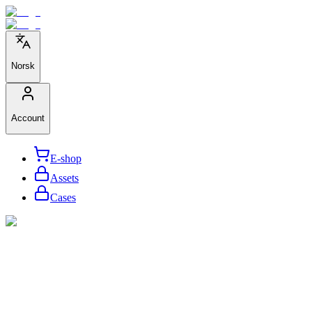
Norsk
Account
E-shop
Assets
Cases