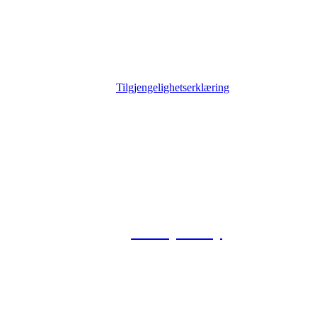
Tilgjengelighetserklæring
© 2026 Foxway
Privacy Policy