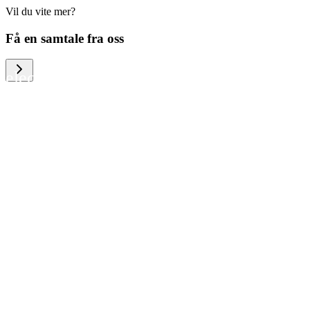
Vil du vite mer?
We help large organizations, the public
Få en samtale fra oss
sector and resellers of consumer
electronics to become more circular in
the way they think and act. To be
specific, we provide our partners and
customers with different services that
help them to manage mobile phones,
computers and other tech devices in a
way that is both cost-efficient and
sustainable.