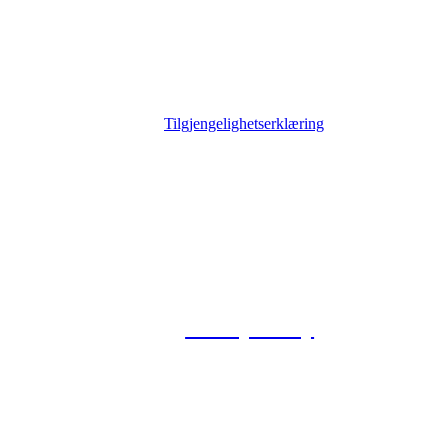
Tilgjengelighetserklæring
© 2026 Foxway
Privacy Policy