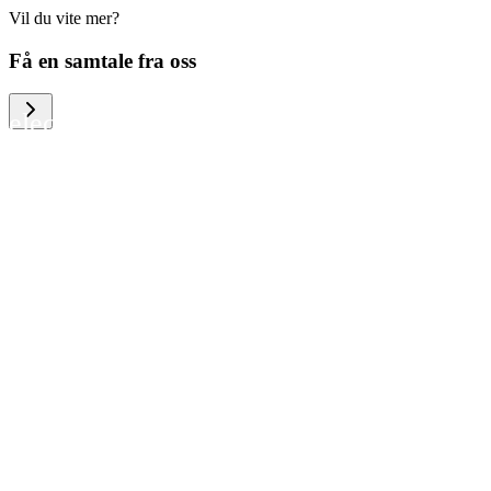
Vil du vite mer?
We help large organizations, the public
Få en samtale fra oss
sector and resellers of consumer
electronics to become more circular in
the way they think and act. To be
specific, we provide our partners and
customers with different services that
help them to manage mobile phones,
computers and other tech devices in a
way that is both cost-efficient and
sustainable.