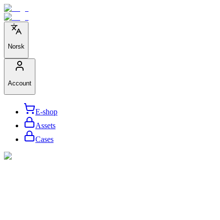
Norsk
Account
E-shop
Assets
Cases