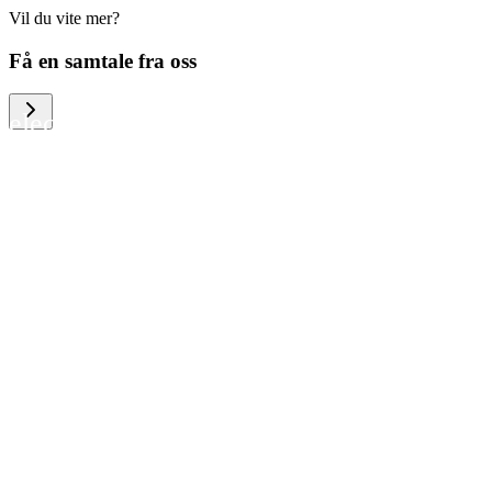
Vil du vite mer?
We help large organizations, the public
Få en samtale fra oss
sector and resellers of consumer
electronics to become more circular in
the way they think and act. To be
specific, we provide our partners and
customers with different services that
help them to manage mobile phones,
computers and other tech devices in a
way that is both cost-efficient and
sustainable.