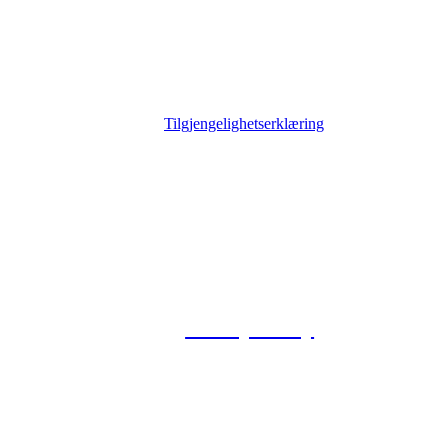
Tilgjengelighetserklæring
© 2026 Foxway
Privacy Policy