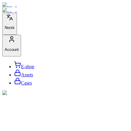
Norsk
Account
E-shop
Assets
Cases