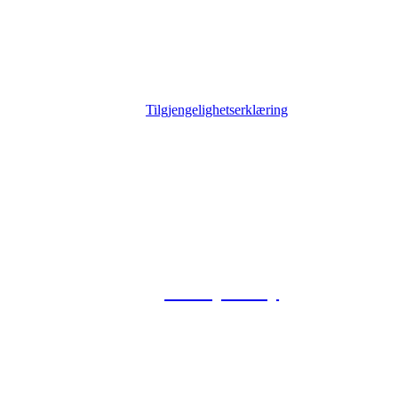
Tilgjengelighetserklæring
© 2026 Foxway
Privacy Policy