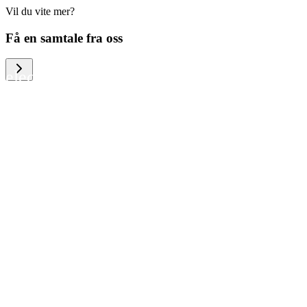
Vil du vite mer?
We help large organizations, the public
Få en samtale fra oss
sector and resellers of consumer
electronics to become more circular in
the way they think and act. To be
specific, we provide our partners and
customers with different services that
help them to manage mobile phones,
computers and other tech devices in a
way that is both cost-efficient and
sustainable.