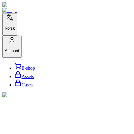
Norsk
Account
E-shop
Assets
Cases