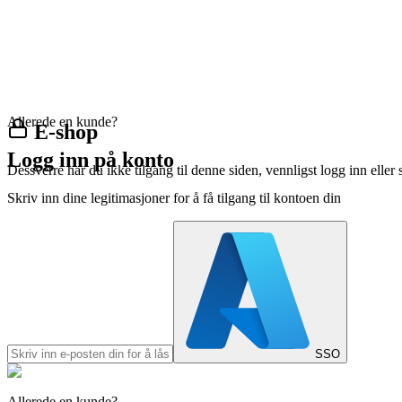
Allerede en kunde?
E-shop
Logg inn på konto
Dessverre har du ikke tilgang til denne siden, vennligst logg inn eller 
Skriv inn dine legitimasjoner for å få tilgang til kontoen din
SSO
Allerede en kunde?