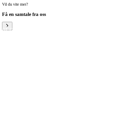
Vil du vite mer?
We help large organizations,
Få en samtale fra oss
the public sector and resellers
of consumer electronics to
become more circular in the
way they think and act. To be
specific, we provide our
partners and customers with
different services that help
them to manage mobile
phones, computers and other
tech devices in a way that is