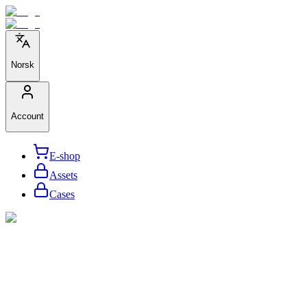
Norsk
Account
E-shop
Assets
Cases