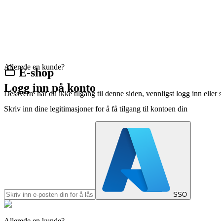
Allerede en kunde?
E-shop
Logg inn på konto
Dessverre har du ikke tilgang til denne siden, vennligst logg inn eller 
Skriv inn dine legitimasjoner for å få tilgang til kontoen din
SSO
Allerede en kunde?