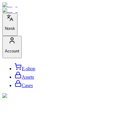
Norsk
Account
E-shop
Assets
Cases