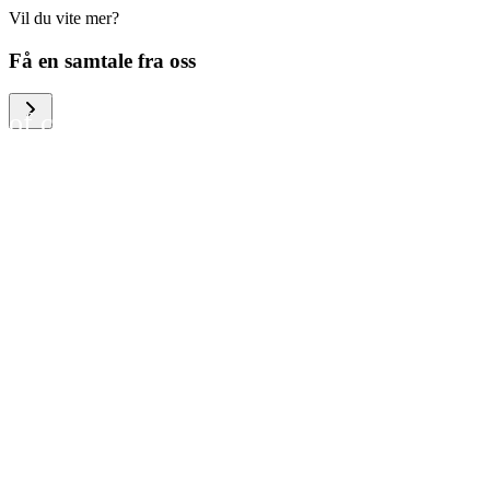
Vil du vite mer?
We help large organizations,
Få en samtale fra oss
the public sector and resellers
of consumer electronics to
become more circular in the
way they think and act. To be
specific, we provide our
partners and customers with
different services that help
them to manage mobile
phones, computers and other
tech devices in a way that is