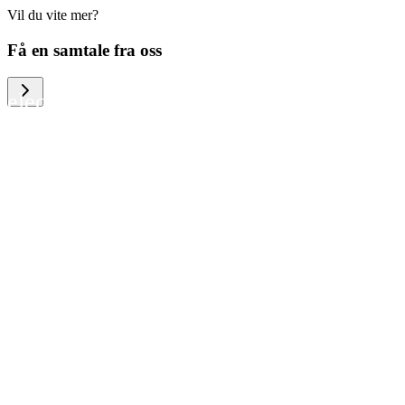
Vil du vite mer?
We help large organizations, the public
Få en samtale fra oss
sector and resellers of consumer
electronics to become more circular in
the way they think and act. To be
specific, we provide our partners and
customers with different services that
help them to manage mobile phones,
computers and other tech devices in a
way that is both cost-efficient and
sustainable.