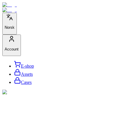
Norsk
Account
E-shop
Assets
Cases