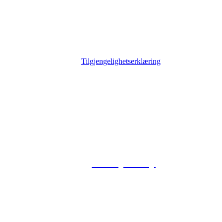
Tilgjengelighetserklæring
© 2026 Foxway
Privacy Policy