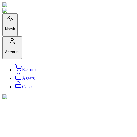
Norsk
Account
E-shop
Assets
Cases