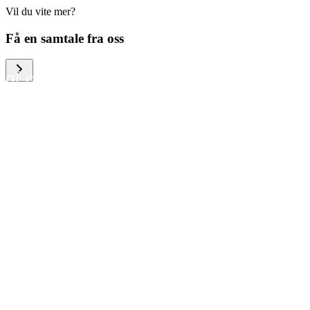
Vil du vite mer?
We help large organizations,
Få en samtale fra oss
the public sector and resellers
of consumer electronics to
become more circular in the
way they think and act. To be
specific, we provide our
partners and customers with
different services that help
them to manage mobile
phones, computers and other
tech devices in a way that is