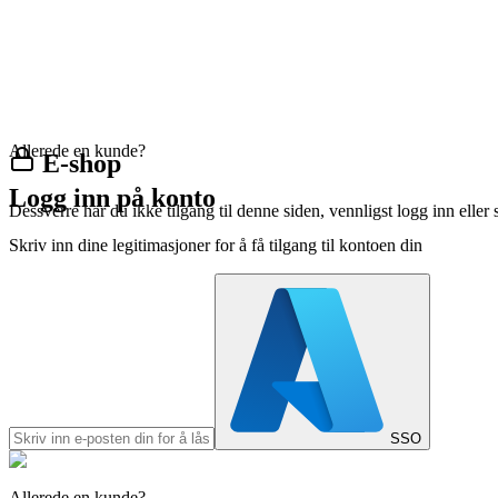
Allerede en kunde?
E-shop
Logg inn på konto
Dessverre har du ikke tilgang til denne siden, vennligst logg inn eller 
Skriv inn dine legitimasjoner for å få tilgang til kontoen din
SSO
Allerede en kunde?