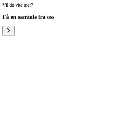
Vil du vite mer?
We help large organizations, the public
Få en samtale fra oss
sector and resellers of consumer
electronics to become more circular in
the way they think and act. To be
specific, we provide our partners and
customers with different services that
help them to manage mobile phones,
computers and other tech devices in a
way that is both cost-efficient and
sustainable.