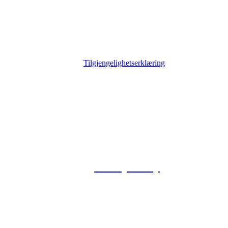
Tilgjengelighetserklæring
© 2026 Foxway
Privacy Policy