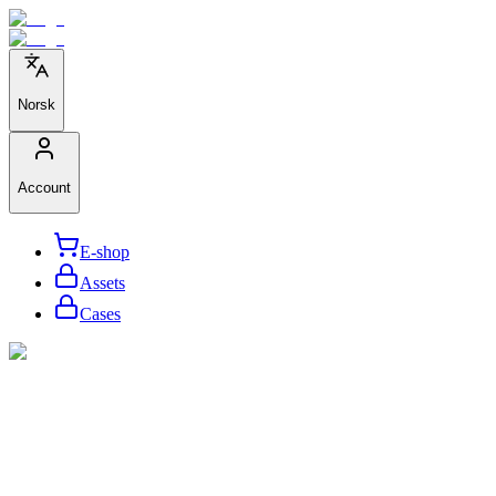
Norsk
Account
E-shop
Assets
Cases