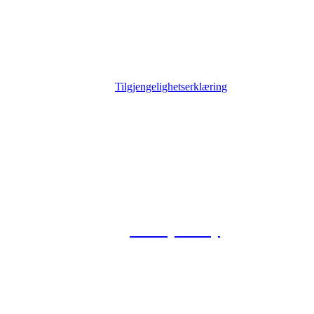
Tilgjengelighetserklæring
© 2026 Foxway
Privacy Policy