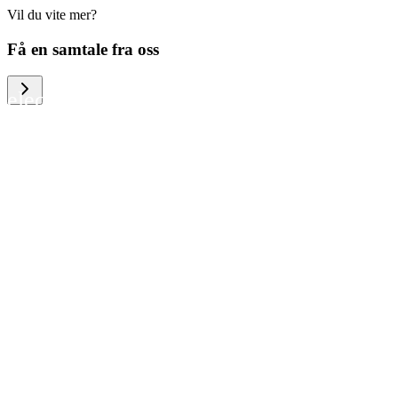
Vil du vite mer?
We help large organizations, the public
Få en samtale fra oss
sector and resellers of consumer
electronics to become more circular in
the way they think and act. To be
specific, we provide our partners and
customers with different services that
help them to manage mobile phones,
computers and other tech devices in a
way that is both cost-efficient and
sustainable.