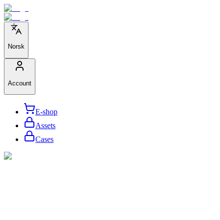
Norsk
Account
E-shop
Assets
Cases