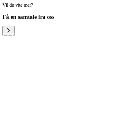
Vil du vite mer?
We help large organizations, the public
Få en samtale fra oss
sector and resellers of consumer
electronics to become more circular in
the way they think and act. To be
specific, we provide our partners and
customers with different services that
help them to manage mobile phones,
computers and other tech devices in a
way that is both cost-efficient and
sustainable.