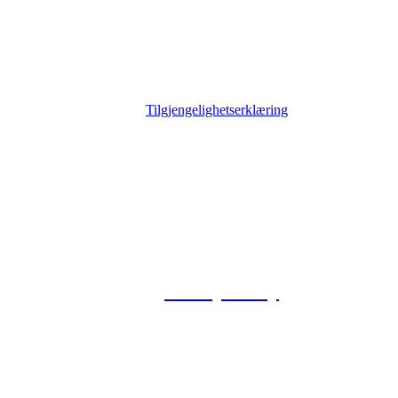
Tilgjengelighetserklæring
© 2026 Foxway
Privacy Policy