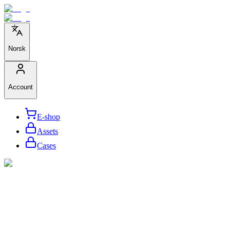
Norsk
Account
E-shop
Assets
Cases