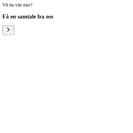
Vil du vite mer?
We help large organizations, the public
Få en samtale fra oss
sector and resellers of consumer
electronics to become more circular in
the way they think and act. To be
specific, we provide our partners and
customers with different services that
help them to manage mobile phones,
computers and other tech devices in a
way that is both cost-efficient and
sustainable.