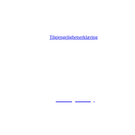
Tilgjengelighetserklæring
© 2026 Foxway
Privacy Policy