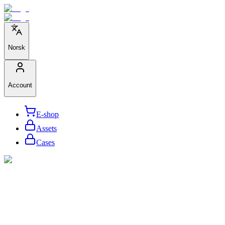
Norsk
Account
E-shop
Assets
Cases