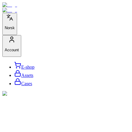
Norsk
Account
E-shop
Assets
Cases