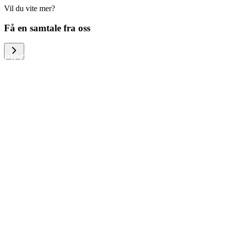
Vil du vite mer?
We help large organizations, the public
Få en samtale fra oss
sector and resellers of consumer
electronics to become more circular in
the way they think and act. To be
specific, we provide our partners and
customers with different services that
help them to manage mobile phones,
computers and other tech devices in a
way that is both cost-efficient and
sustainable.