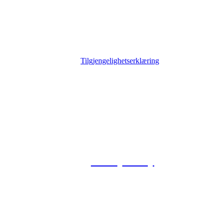
Tilgjengelighetserklæring
© 2026 Foxway
Privacy Policy